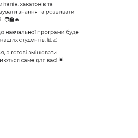
апів, хакатонів та
вувати знання та розвивати
 🧑‍🏫🔥
 до навчальної програми буде
наших студентів. 📊📈
я, а готові змінювати
иються саме для вас! 🌟