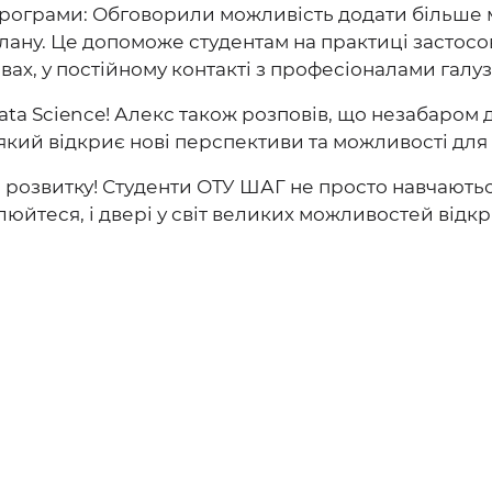
рограми: Обговорили можливість додати більше міт
лану. Це допоможе студентам на практиці застосо
ах, у постійному контакті з професіоналами галузі.
ata Science! Алекс також розповів, що незабаром
 який відкриє нові перспективи та можливості для 
го розвитку! Студенти ОТУ ШАГ не просто навчаютьс
люйтеся, і двері у світ великих можливостей відкр