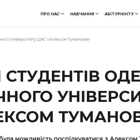
ПРО НАС
НАВЧАННЯ
АБІТУРІЄНТУ
ічного Університету ШАГ з Алексом Тумановим
Ч СТУДЕНТІВ ОД
ЧНОГО УНІВЕРСИ
ЕКСОМ ТУМАНО
була можливість поспілкуватися з Алексом