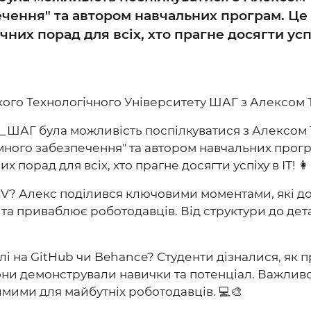
ення" та автором навчальних програм. Це бу
них порад для всіх, хто прагне досягти успі
ського Технологічного Університету ШАГ з Алексом
У_ШАГ була можливість поспілкуватися з Алексом
ного забезпечення" та автором навчальних програ
 порад для всіх, хто прагне досягти успіху в ІТ! 👩‍
CV? Алекс поділився ключовими моментами, які д
та приваблює роботодавців. Від структури до дета
ілі на GitHub чи Behance? Студенти дізналися, як
они демонстрували навички та потенціал. Важливо
имими для майбутніх роботодавців. 💻🎨