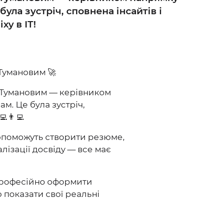
ла зустріч, сповнена інсайтів і
ху в ІТ!
 Тумановим 🚀
 Тумановим — керівником
м. Це була зустріч,
👨‍💻
опоможуть створити резюме,
лізації досвіду — все має
 професійно оформити
 показати свої реальні