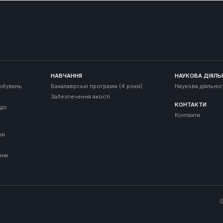
НАВЧАННЯ
НАУКОВА ДІЯЛЬ
обувань
Бакалаврські програми (4 роки)
Наукова діяльніс
Забезпечення якості
КОНТАКТИ
 до
Контакти
ви
ння