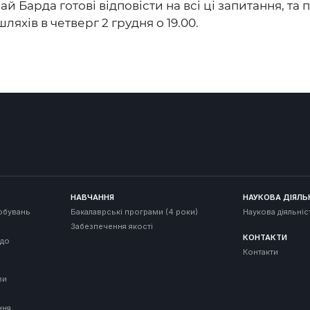
 Барда готові відповісти на всі ці запитання, та 
шляхів в четверг 2 грудня о 19.00.
НАВЧАННЯ
НАУКОВА ДІЯЛЬ
обувань
Бакалаврські програми (4 роки)
Наукова діяльніс
Забезпечення якості
КОНТАКТИ
 до
Контакти
ви
ння