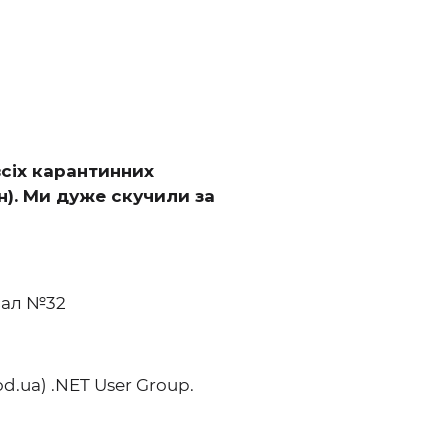
всіх карантинних
н). Ми дуже скучили за
зал №32
d.ua) .NET User Group.