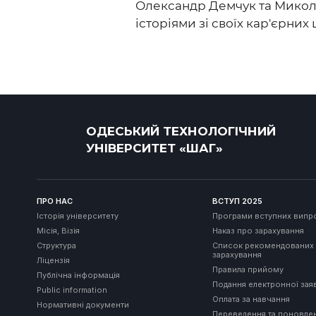
Олександр Демчук та Миколай
історіями зі своїх кар'єрних 
ОДЕСЬКИЙ ТЕХНОЛОГІЧНИЙ
УНІВЕРСИТЕТ «ШАГ»
ПРО НАС
ВСТУП 2025
Історія університету
Програми вступних випр
Місія, Візія
Наказ про зарахування
Структура
Список рекомендованих
зарахування
Ліцензія
Правила прийому
Публічна інформація
Подання електронної зая
Public information
Оплата за навчання
Нормативні документи
Переведення та поновле