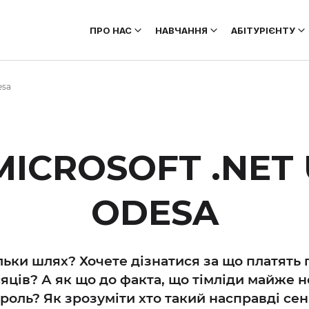
ПРО НАС
НАВЧАННЯ
АБІТУРІЄНТУ
esa
 MICROSOFT .NET
ODESA
тільки шлях? Хочете дізнатися за що платят
ісяців? А як що до факта, що тімліди майже н
и роль? Як зрозуміти хто такий насправді с