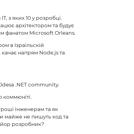
 IT, з яких 10 у розробці.
працює архітектором та будує
м фанатом Microsoft Orleans.
ром в Ізраїльскій
, качає напрям Node.js та
m Odesa .NET community.
о коммюніті.
 гроші інженерам та як
іди майже не пишуть код та
ньйор розробник?