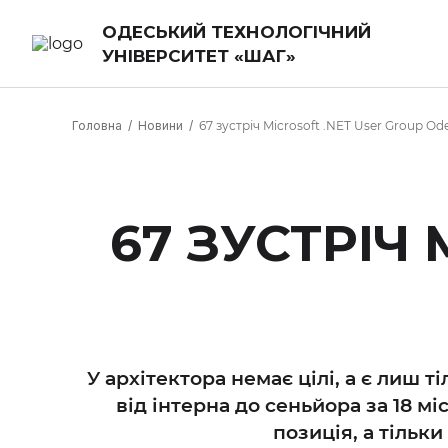
ОДЕСЬКИЙ ТЕХНОЛОГІЧНИЙ
УНІВЕРСИТЕТ «ШАГ»
Головна
Новини
67 зустріч Microsoft .NET User Group Od
67 ЗУСТРІЧ
У архітектора немає цілі, а є лиш 
від інтерна до сеньйора за 18 м
позиція, а тільк