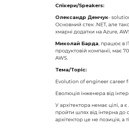
Cпікери/Speakers:
Олександр Демчук
- soluti
Основний стек .NET, але тако
хмарні додатки на Azure, AWS
Миколай Барда
, працює в 
продуктовій компанії, має 70
AWS.
Тема/Topic:
Evolution of engineer career 
Еволюція інженера від інтерн
У архітектора немає цілі, а 
пройти шлях від інтерна до 
архітектор це не позиція, а