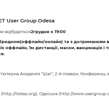
NET User Group Odesa
пи відбудеться
2грудня о 19:00
гібридною(оффлайн/онлайн) та з дотриманням 
х оффлайн, 1м дистанції, маски, вакцинація і т
е.
мп'ютерна Академія "Шаг", 2-й поверх, Конференц-
http://itstep.org), Одеська (http://www.usergroup.o