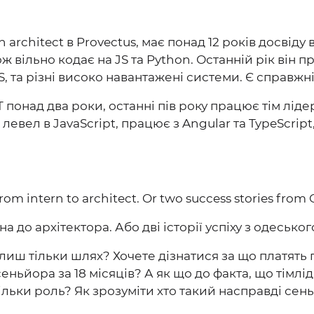
on architect в Provectus, має понад 12 років досвіду в
ж вільно кодає на JS та Python. Останній рік він 
, та різні високо навантажені системи. Є справжні
IT понад два роки, останні пів року працює тім ліде
 левел в JavaScript, працює з Angular та TypeScript
from intern to architect. Or two success stories fro
а до архітектора. Або дві історії успіху з одеськог
є лиш тільки шлях? Хочете дізнатися за що платять
сеньйора за 18 місяців? А як що до факта, що тімл
 тільки роль? Як зрозуміти хто такий насправді се