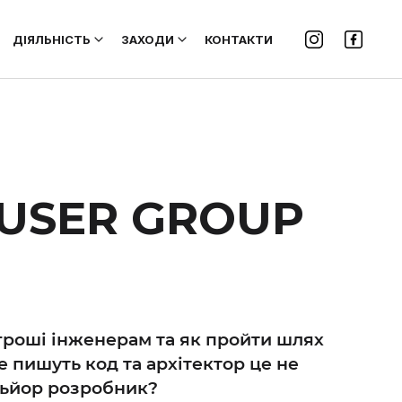
ДІЯЛЬНІСТЬ
ЗАХОДИ
КОНТАКТИ
 USER GROUP
ь гроші інженерам та як пройти шлях
е пишуть код та архітектор це не
еньйор розробник?