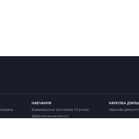
НАВЧАННЯ
НАУКОВА ДІЯЛЬ
обувань
Бакалаврські програми (4 роки)
Наукова діяльніс
Забезпечення якості
КОНТАКТИ
 до
Контакти