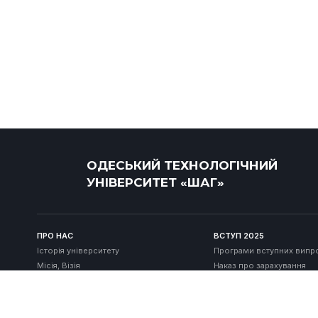
ОДЕСЬКИЙ ТЕХНОЛОГІЧНИЙ
УНІВЕРСИТЕТ «ШАГ»
ПРО НАС
ВСТУП 2025
Історія університету
Програми вступних випр
Місія, Візія
Наказ про зарахування
Структура
Список рекомендованих
зарахування
Ліцензія
Правила прийому
Публічна інформація